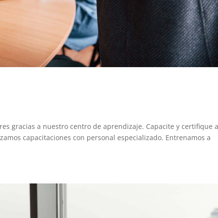
s gracias a nuestro centro de aprendizaje. Capacite y certifique 
lizamos capacitaciones con personal especializado. Entrenamos a