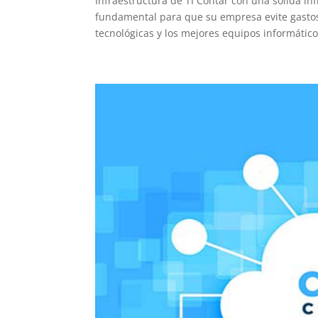
Infraestructura de TI Contar con una sólida in
fundamental para que su empresa evite gastos
tecnológicas y los mejores equipos informáticos