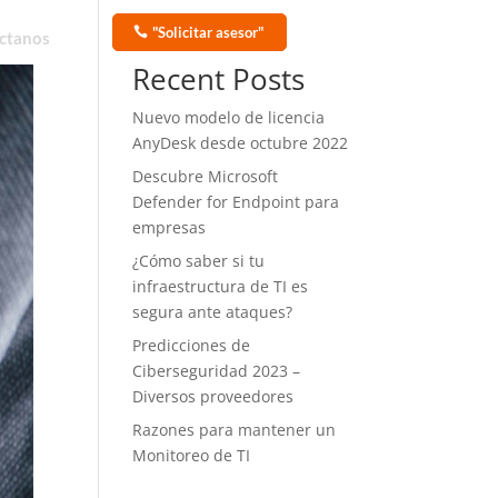
"Solicitar asesor"
ctanos
Recent Posts
Nuevo modelo de licencia
AnyDesk desde octubre 2022
Descubre Microsoft
Defender for Endpoint para
empresas
¿Cómo saber si tu
infraestructura de TI es
segura ante ataques?
Predicciones de
Ciberseguridad 2023 –
Diversos proveedores
Razones para mantener un
Monitoreo de TI